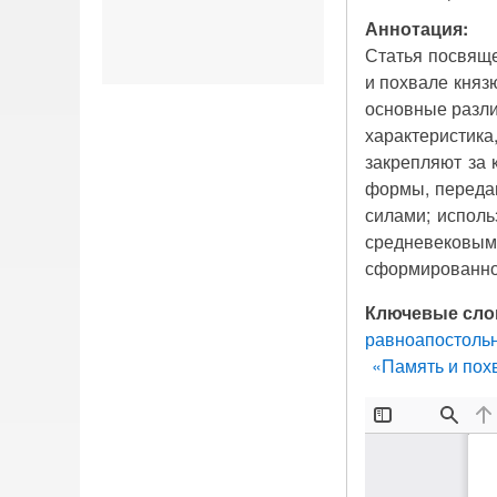
Аннотация:
Статья посвяще
и похвале княз
основные разли
характеристика
закрепляют за 
формы, передаю
силами; исполь
средневековы
сформированно
Ключевые сло
равноапостоль
«Память и пох