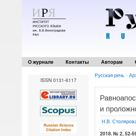
О журнале
Контакты
Авторам
Breadcrumbs
You
Русская речь
Ар
ISSN 0131-6117
are
here:
Равноапос
и проложн
Н.В. Столяров
2018. № 2, 52-5