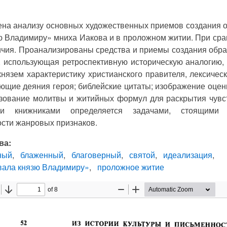
на анализу основных художественных приемов создания 
ю Владимиру» мниха Иакова и в проложном житии. При с
чия. Проанализированы средства и приемы создания образ
, использующая ретроспективную историческую аналогию,
князем характеристику христианского правителя, лексичес
щие деяния героя; библейские цитаты; изображение оцен
зование молитвы и житийных формул для раскрытия чувс
ми книжниками определяется задачами, стоящими
сти жанровых признаков.
ва:
ный
блаженный
благоверный
святой
идеализация
вала князю Владимиру»
проложное житие