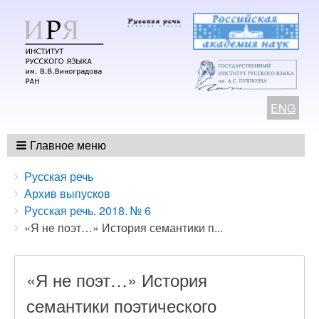
ENG
Главное меню
Breadcrumbs
You
Русская речь
are
Архив выпусков
here:
Русская речь. 2018. № 6
«Я не поэт…» История семантики п...
«Я не поэт…» История
семантики поэтического