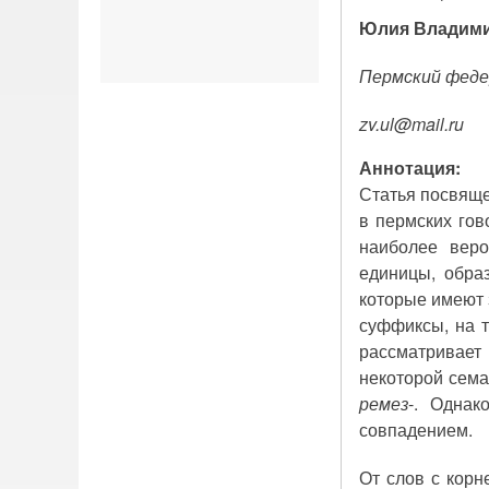
Юлия Владими
Пермский феде
zv.
ul@
mail.
ru
Аннотация:
Статья посвяще
в пермских гов
наиболее веро
единицы, обра
которые имеют 
суффиксы, на т
рассматривает
некоторой сема
ремез
-. Однак
совпадением.
От слов с кор