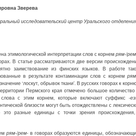
ровна Зверева
ральный исследовательский центр Уральского отделения
на этимологической интерпретации слов с корнем
рям
-/
рем
орах. В статье рассматриваются две версии происхождени
ятно заимствование из финских языков. В работе так
зованные в результате контаминации слов с корнем
рям
значение ‘лоскут, обрывок ткани’. В русских говорах к ко
ерритории Пермского края отмечено большое количество
 слова с этим корнем, которые включают суффикс -
ез
нтической близости могут быть отождествлены с лексиче
о это разные единицы с точки зрения происхождения
нем
рям
-/
рем
- в говорах образуются единицы, обозначающи