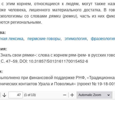
 с этим корнем, относящиеся к людям, могут также назы
акже человека, лишенного материального достатка. В го
зеологизмы со словами
рямки
(
ремки
), часть из них фик
яются региональными.
ва:
тная лексика
пермские говоры
этимология
фразеологи
ия:
Знать свои рямки»: слова с корнем рям-/рем- в русских гов
. С. 47–59. DOI: 10.31857/S013161170015452-6
и:
ыполнено при финансовой поддержке РНФ, «Традиционная 
нических контактов Урала и Поволжья» (проект № 19-18-00