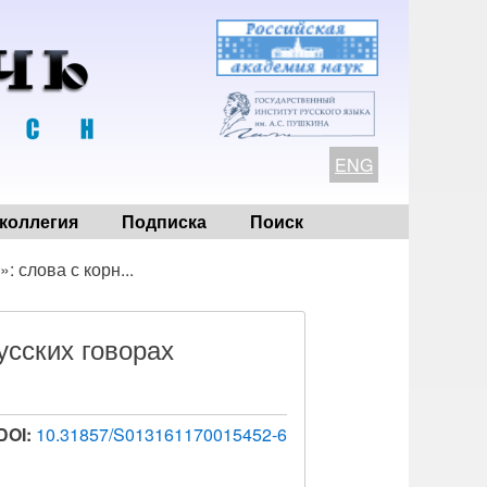
ENG
коллегия
Подписка
Поиск
: слова с корн...
усских говорах
DOI:
10.31857/S013161170015452-6