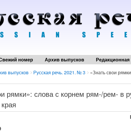
Свежий номер
Архив выпусков
Редакционная 
хив выпусков
Русская речь. 2021. № 3
«Знать свои рямки»
и рямки»: слова с корнем рям-/рем- в р
 края
9