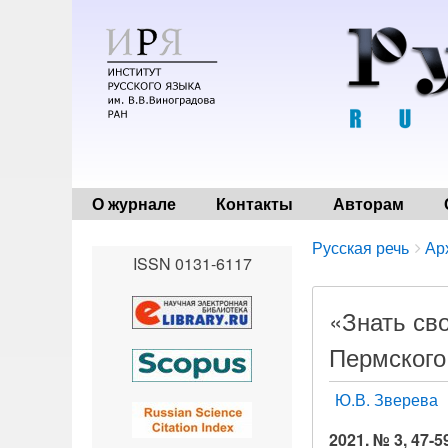
О журнале
Контакты
Авторам
Breadcrumbs
You
Русская речь
Ар
ISSN 0131-6117
are
here:
«Знать сво
Пермского
Ю.В. Зверева
2021. № 3, 47-5