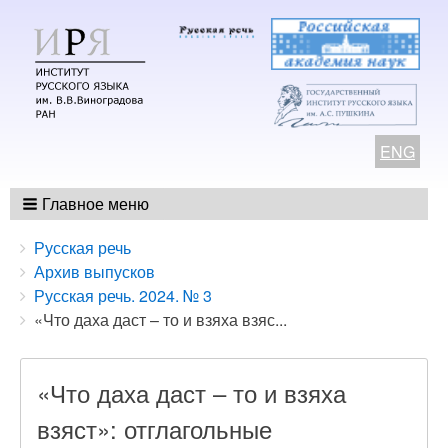
ENG
Главное меню
Breadcrumbs
You
Русская речь
are
Архив выпусков
here:
Русская речь. 2024. № 3
«Что даха даст – то и взяха взяс...
«Что даха даст – то и взяха
взяст»: отглагольные