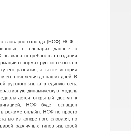
го словарного фонда (НСФ). НСФ –
рованные в словарях данные о
Ф вызвана потребностью создания
ормации о нормах русского языка в
ху его развития, а также истории
ни его появления до наших дней. В
ей русского языка в единую сеть,
ерактивную динамическую модель
редполагается открытый доступ к
вигацией, НСФ будет оснащен
 в режиме онлайн. НСФ не просто
татью из конкретного словаря, но
оварей различных типов языковой