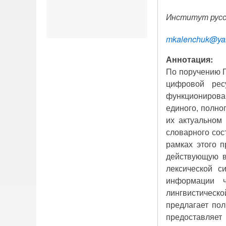
Институт русск
mkalenchuk
@
ya
Аннотация:
По поручению П
цифровой рес
функционирова
единого, полно
их актуальном 
словарного сос
рамках этого п
действующую в
лексической с
информации ч
лингвистическ
предлагает пол
предоставляет