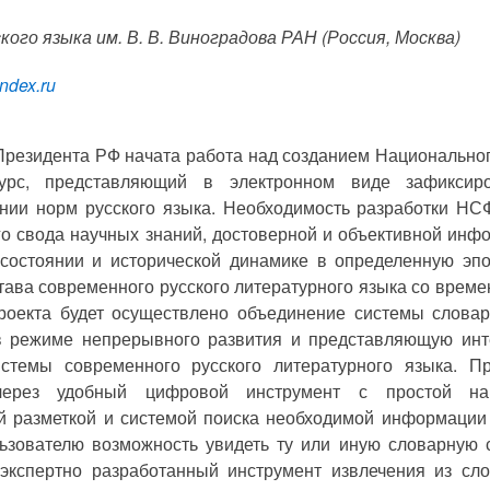
ого языка им. В. В. Виноградова РАН (Россия, Москва)
ndex
.
ru
резидента РФ начата работа над созданием Национально
урс, представляющий в электронном виде зафикси
нии норм русского языка. Необходимость разработки НС
го свода научных знаний, достоверной и объективной инф
состоянии и исторической динамике в определенную эпо
тава современного русского литературного языка со време
роекта будет осуществлено объединение системы словар
 режиме непрерывного развития и представляющую инт
истемы современного русского литературного языка. П
ерез удобный цифровой инструмент с простой на
ой разметкой и системой поиска необходимой информации
ьзователю возможность увидеть ту или иную словарную с
 экспертно разработанный инструмент извлечения из сл