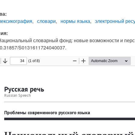
ва:
лексикография
словари
нормы языка
электронный рес
ия:
 Национальный словарный фонд: новые возможности и перспе
 10.31857/S0131611724040037.