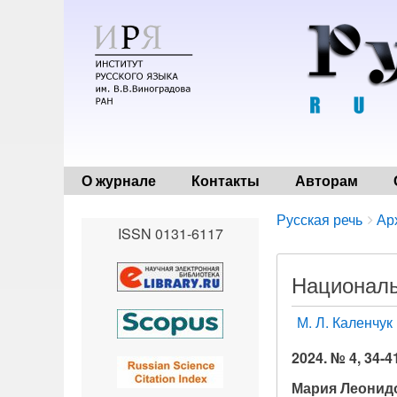
О журнале
Контакты
Авторам
Breadcrumbs
You
Русская речь
Ар
ISSN 0131-6117
are
here:
Националь
М. Л. Каленчук
2024. № 4, 34-4
Мария Леонид