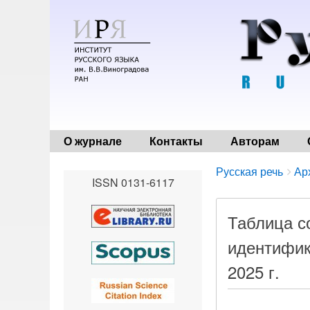
О журнале
Контакты
Авторам
Breadcrumbs
You
Русская речь
Ар
ISSN 0131-6117
are
here:
Таблица с
идентифик
2025 г.