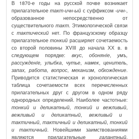
В 1870-е годы на русской почве возникает
прилагательное
такт-ичн-ый
с суффиксом -
ичн
-,
образованное непосредственно от
существительного
такт
. Этимологической связи
с
тактический
нет. По французскому образцу
прилагательное
тонкий
расширяет сочетаемость
со второй половины XVIII до начала ХХ в. в
следующем порядке:
вкус
,
обонянiе
,
умъ,
рассужденiе, улыбка
,
чутье
,
намек
,
ценитель
,
запах, работа
,
вопрос
,
механизм
,
обхождение
.
Приводится статистическая и хронологическая
таблица сочетаемости всех перечисленных
прилагательных друг с другом в одном ряду
однородных определений. Наиболее частотные:
тонкий и деликатный
,
тонкий и вежливый
,
вежливый и деликатный
,
вежливый и
тактичный
,
тактичный и деликатный
,
тонкий
и тактичный
. Новейшими заимствованиями
являются прилагательные
галантный
,