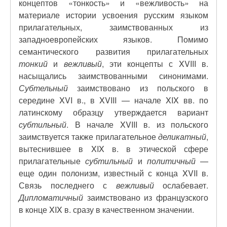
концептов «тонкость» и «вежливость» на
материале истории усвоения русским языком
прилагательных, заимствованных из
западноевропейских языков. Помимо
семантического развития прилагательных
тонкий
и
вежливый
, эти концепты с XVIII в.
насыщались заимствованными синонимами.
Субтельный
заимствовано из польского в
середине XVI в., в XVIII — начале XIX вв. по
латинскому образцу утверждается вариант
субтильный
. В начале XVIII в. из польского
заимствуется также прилагательное
деликатный
,
вытеснившее в XIX в. в этической сфере
прилагательные
субтильный
и
политичный
—
еще один полонизм, известный с конца XVII в.
Связь последнего с
вежливый
ослабевает.
Дипломатичный
заимствовано из французского
в конце XIX в. сразу в качественном значении.