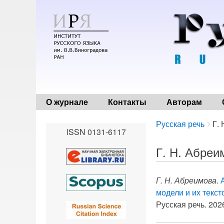
О журнале
Контакты
Авторам
Breadcrumbs
You
Русская речь
Г.
ISSN 0131-6117
are
here:
Г. Н. Абреи
Г. Н. Абреимова
.
модели и их текс
Русская речь. 2026