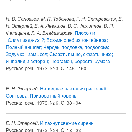
Н. В. Соловьев
,
М. П. Тоболова
,
Г. Н. Скляревская
,
Е.
Н. Этерлей
,
Е. А. Левашов
,
В. С. Филиппов
,
В. П.
Фелицына
,
Л. А. Владимирова
.
Плохо ли
"Олимпиада-72"?; Возьми хлеб из контейнера;
Полный аншлаг; Чердак, подловка, подволока;
Задумка - замысел; Сказать выше, сказать ниже;
Инвалид и ветеран; Пергамен, береста, бумага
Русская речь. 1973. № 3, С. 146 - 160
Е. Н. Этерлей
.
Народные названия растений.
Сонтрава. Приворотный корень
Русская речь. 1973. № 6, С. 88 - 94
Е. Н. Этерлей
.
И пахнут свежие сирени
Русская речь. 1972. № 4, С. 18 - 23