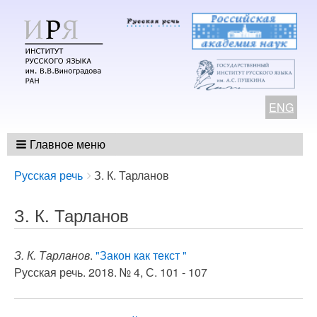
ENG
Главное меню
Breadcrumbs
You
Русская речь
З. К. Тарланов
are
here:
З. К. Тарланов
З. К. Тарланов
.
"Закон как текст "
Русская речь. 2018. № 4, С. 101 - 107