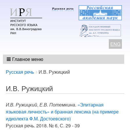
ENG
Главное меню
Breadcrumbs
You
Русская речь
И.В. Ружицкий
are
here:
И.В. Ружицкий
И.В. Ружицкий
,
Е.В. Потемкина
.
«Элитарная
языковая личность» и бранная лексика (на примере
идиолекта Ф.М. Достоевского)
Русская речь. 2018. № 6, С. 29 - 39