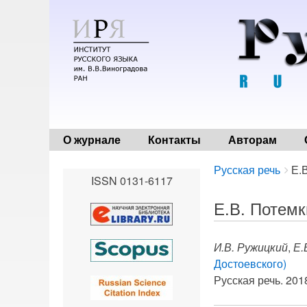
О журнале
Контакты
Авторам
Breadcrumbs
You
Русская речь
Е.
ISSN 0131-6117
are
here:
Е.В. Потемк
И.В. Ружицкий
,
Е.
Достоевского)
Русская речь. 2018