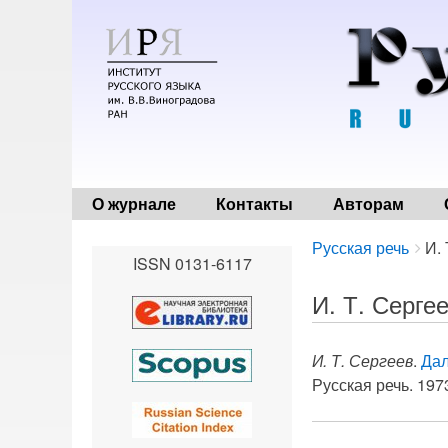
О журнале
Контакты
Авторам
Breadcrumbs
You
Русская речь
И.
ISSN 0131-6117
are
here:
И. Т. Серге
И. Т. Сергеев
.
Дал
Русская речь. 1973