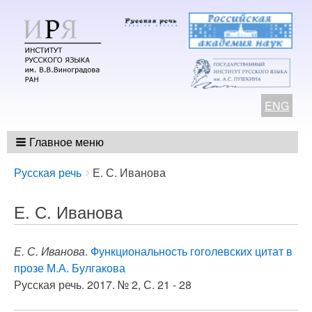
ENG
Главное меню
Breadcrumbs
You
Русская речь
Е. С. Иванова
are
here:
Е. С. Иванова
Е. С. Иванова
.
Функциональность гоголевских цитат в
прозе М.А. Булгакова
Русская речь. 2017. № 2, С. 21 - 28