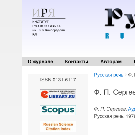
О журнале
Контакты
Авторам
Breadcrumbs
You
Русская речь
Ф.
ISSN 0131-6117
are
here:
Ф. П. Серге
Ф. П. Сергеев
.
Ау
Русская речь. 1978