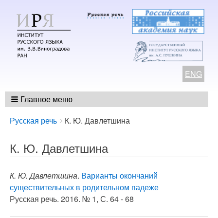
ENG
Главное меню
Breadcrumbs
You
Русская речь
К. Ю. Давлетшина
are
here:
К. Ю. Давлетшина
К. Ю. Давлетшина
.
Варианты окончаний
существительных в родительном падеже
Русская речь. 2016. № 1, С. 64 - 68