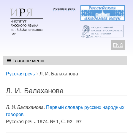
ENG
Главное меню
Breadcrumbs
You
Русская речь
Л. И. Балаханова
are
here:
Л. И. Балаханова
Л. И. Балаханова
.
Первый словарь русских народных
говоров
Русская речь. 1974. № 1, С. 92 - 97