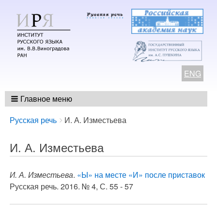
ENG
Главное меню
Breadcrumbs
You
Русская речь
И. А. Изместьева
are
here:
И. А. Изместьева
И. А. Изместьева
.
«Ы» на месте «И» после приставок
Русская речь. 2016. № 4, С. 55 - 57