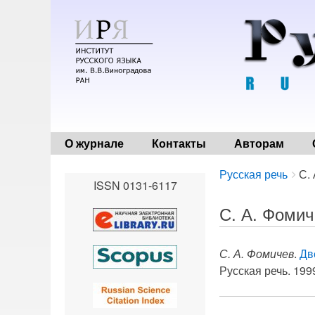
О журнале
Контакты
Авторам
Breadcrumbs
You
Русская речь
С.
ISSN 0131-6117
are
here:
С. А. Фоми
С. А. Фомичев
.
Дв
Русская речь. 1999