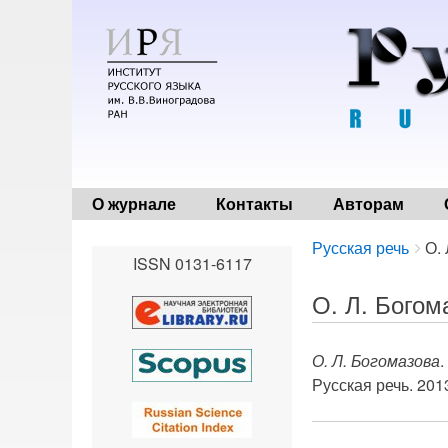
О журнале
Контакты
Авторам
Breadcrumbs
You
Русская речь
О.
ISSN 0131-6117
are
here:
О. Л. Богом
О. Л. Богомазова
.
Русская речь. 2013