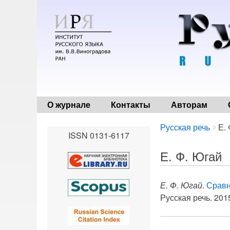
О журнале
Контакты
Авторам
Breadcrumbs
You
Русская речь
Е.
ISSN 0131-6117
are
here:
Е. Ф. Югай
Е. Ф. Югай
.
Сравн
Русская речь. 2015