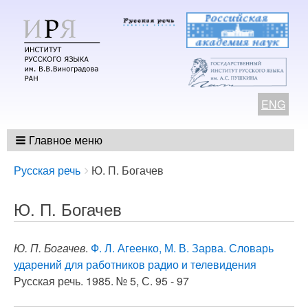
ENG
Главное меню
Breadcrumbs
You
Русская речь
Ю. П. Богачев
are
here:
Ю. П. Богачев
Ю. П. Богачев
.
Ф. Л. Агеенко, М. В. Зарва. Словарь
ударений для работников радио и телевидения
Русская речь. 1985. № 5, С. 95 - 97