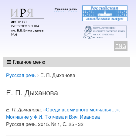
ENG
Главное меню
Breadcrumbs
You
Русская речь
Е. П. Дыханова
are
here:
Е. П. Дыханова
Е. П. Дыханова
.
«Среди всемирного молчанья…».
Молчание у Ф.И. Тютчева и Вяч. Иванова
Русская речь. 2015. № 1, С. 25 - 32