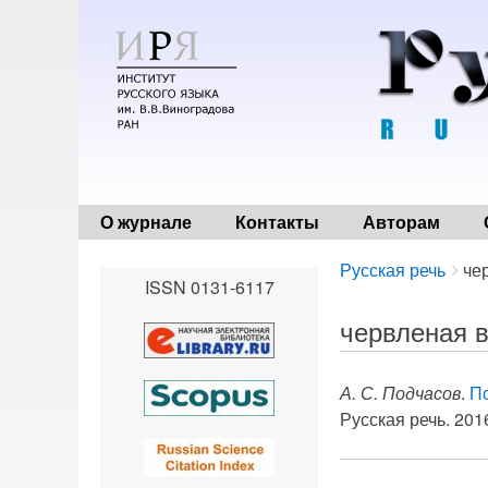
О журнале
Контакты
Авторам
Breadcrumbs
You
Русская речь
че
ISSN 0131-6117
are
here:
червленая 
А. С. Подчасов
.
П
Русская речь. 2016