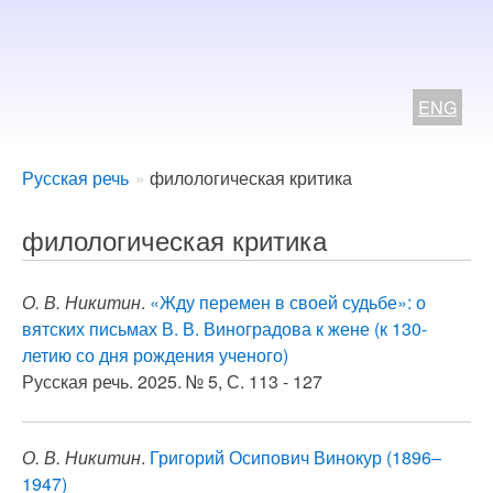
ENG
Breadcrumbs
You
Русская речь
филологическая критика
are
here:
филологическая критика
О. В. Никитин
.
«Жду перемен в своей судьбе»: о
вятских письмах В. В. Виноградова к жене (к 130-
летию со дня рождения ученого)
Русская речь. 2025. № 5, С. 113 - 127
О. В. Никитин
.
Григорий Осипович Винокур (1896–
1947)