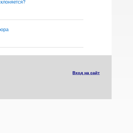
 склоняется?
фора
Вход на сайт