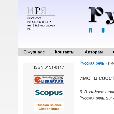
О журнале
Контакты
Авторам
Breadcrumbs
You
Русская речь
им
ISSN 0131-6117
are
here:
имена собс
Л. В. Недоступов
Русская речь. 2014