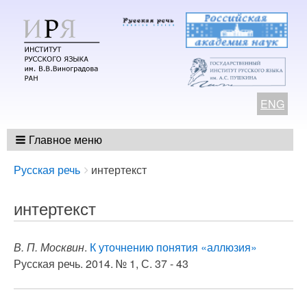
ENG
Главное меню
Breadcrumbs
You
Русская речь
интертекст
are
here:
интертекст
В. П. Москвин
.
К уточнению понятия «аллюзия»
Русская речь. 2014. № 1, С. 37 - 43