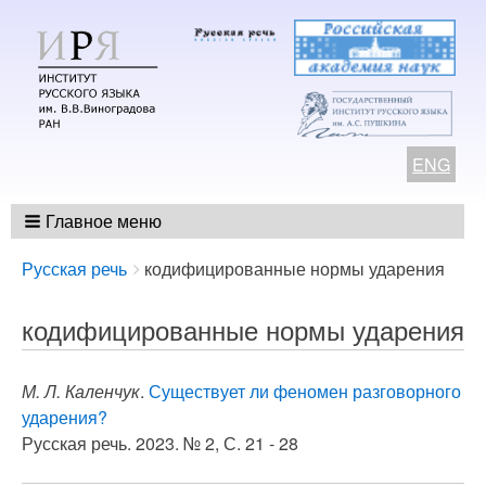
ENG
Главное меню
Breadcrumbs
You
Русская речь
кодифицированные нормы ударения
are
here:
кодифицированные нормы ударения
М. Л. Каленчук
.
Существует ли феномен разговорного
ударения?
Русская речь. 2023. № 2, С. 21 - 28