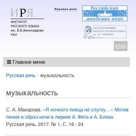
ENG
Главное меню
Breadcrumbs
You
Русская речь
музыкальность
are
here:
музыкальность
С. А. Макарова
.
«Я ночного певца не спугну…» Мотив
пения и образ ночи в лирике А. Фета и А. Блока
Русская речь. 2017. № 1, С. 16 - 24