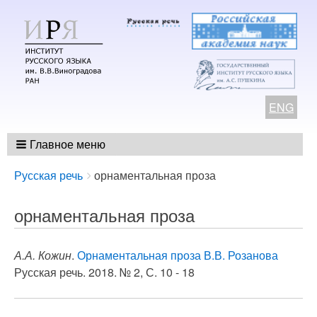
ENG
Главное меню
Breadcrumbs
You
Русская речь
орнаментальная проза
are
here:
орнаментальная проза
А.А. Кожин
.
Орнаментальная проза В.В. Розанова
Русская речь. 2018. № 2, С. 10 - 18