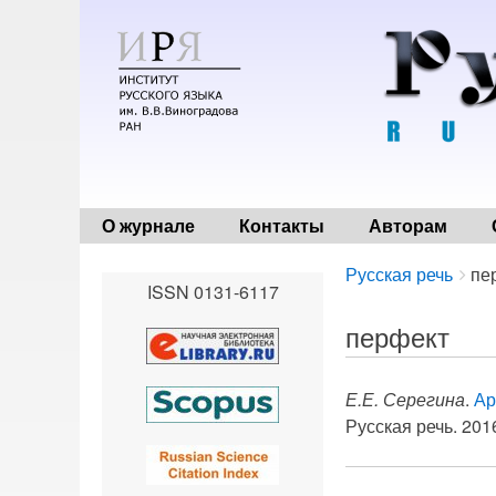
О журнале
Контакты
Авторам
Breadcrumbs
You
Русская речь
пе
ISSN 0131-6117
are
here:
перфект
Е.Е. Серегина
.
Ар
Русская речь. 2016