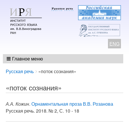
ENG
Главное меню
Breadcrumbs
You
Русская речь
«поток сознания»
are
here:
«поток сознания»
А.А. Кожин
.
Орнаментальная проза В.В. Розанова
Русская речь. 2018. № 2, С. 10 - 18