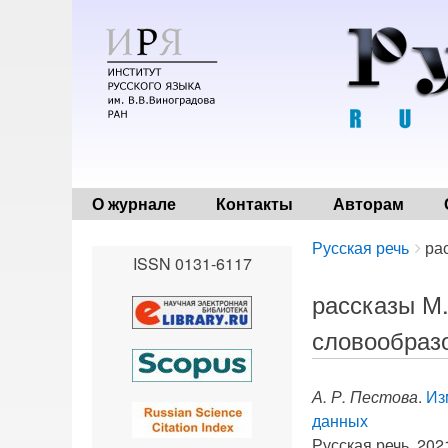
О журнале
Контакты
Авторам
Breadcrumbs
You
Русская речь
рас
ISSN 0131-6117
are
here:
рассказы М.
словообразо
А. Р. Пестова
.
Из
данных
Русская речь. 2021