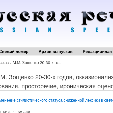
Свежий номер
Архив выпусков
Редакционная 
сказы М.М. Зощенко 20-30-х го...
М. Зощенко 20-30-х годов, окказионали
вания, просторечие, ироническая оцен
менение стилистического статуса сниженной лексики в свет
. № 6, С. 50 - 68