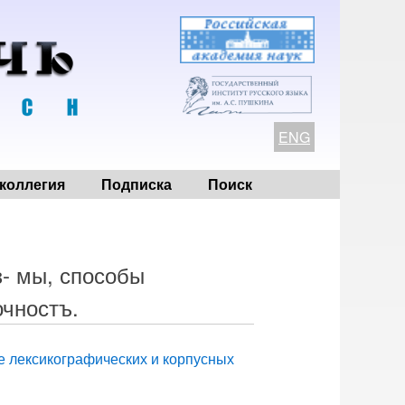
ENG
коллегия
Подписка
Поиск
з- мы, способы
очностъ.
е лексикографических и корпусных