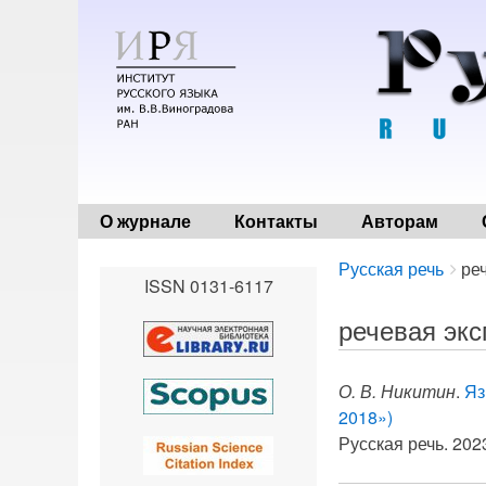
О журнале
Контакты
Авторам
Breadcrumbs
You
Русская речь
ре
ISSN 0131-6117
are
here:
речевая экс
О. В. Никитин
.
Яз
2018»)
Русская речь. 2023