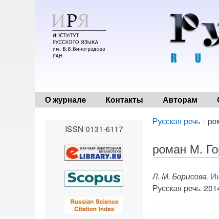
О журнале
Контакты
Авторам
Breadcrumbs
You
Русская речь
ро
ISSN 0131-6117
are
here:
роман М. Г
Л. М. Борисова
.
Ин
Русская речь. 2014