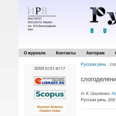
О журнале
Контакты
Авторам
Breadcrumbs
You
Русская речь
сл
ISSN 0131-6117
are
here:
слогоделен
Н. К. Онипенко
.
Н
Русская речь. 2021