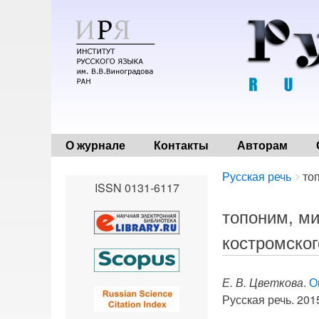
О журнале
Контакты
Авторам
Breadcrumbs
You
Русская речь
то
ISSN 0131-6117
are
here:
топоним, ми
костромског
Е. В. Цветкова
.
О
Русская речь. 2015