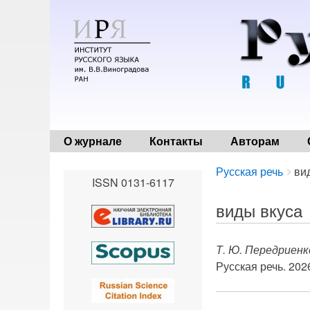
О журнале
Контакты
Авторам
Breadcrumbs
You
Русская речь
ви
ISSN 0131-6117
are
here:
виды вкуса
Т. Ю. Передриенк
Русская речь. 2026