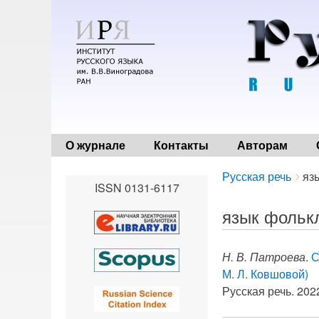
О журнале
Контакты
Авторам
Breadcrumbs
You
Русская речь
яз
ISSN 0131-6117
are
here:
язык фольк
Н. В. Патроева
.
С
М. Л. Ковшовой)
Русская речь. 2022