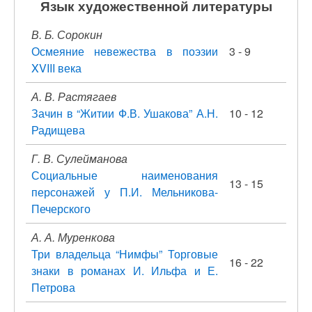
Язык художественной литературы
В. Б. Сорокин
Осмеяние невежества в поэзии
3 - 9
XVIII века
А. В. Растягаев
Зачин в “Житии Ф.В. Ушакова” А.Н.
10 - 12
Радищева
Г. В. Сулейманова
Социальные наименования
13 - 15
персонажей у П.И. Мельникова-
Печерского
А. А. Муренкова
Три владельца “Нимфы” Торговые
16 - 22
знаки в романах И. Ильфа и Е.
Петрова