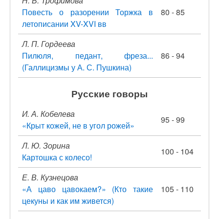
Н. В. Трофимова
Повесть о разорении Торжка в
80 - 85
летописании XV-XVI вв
Л. П. Гордеева
Пилюля, педант, фреза...
86 - 94
(Галлицизмы у А. С. Пушкина)
Русские говоры
И. А. Кобелева
95 - 99
«Крыт кожей, не в угол рожей»
Л. Ю. Зорина
100 - 104
Картошка с колесо!
Е. В. Кузнецова
«А цаво цавокаем?» (Кто такие
105 - 110
цекуны и как им живется)