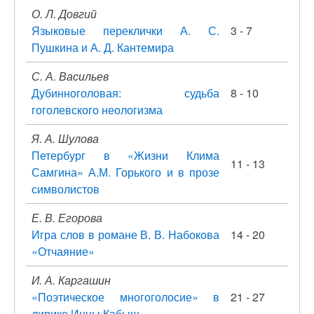
О. Л. Довгий
Языковые переклички А. С.
3 - 7
Пушкина и А. Д. Кантемира
С. А. Васильев
Дубинноголовая: судьба
8 - 10
гоголевского неологизма
Я. А. Шулова
Петербург в «Жизни Клима
11 - 13
Самгина» А.М. Горького и в прозе
символистов
Е. В. Егорова
Игра слов в романе В. В. Набокова
14 - 20
«Отчаяние»
И. А. Каргашин
«Поэтическое многоголосие» в
21 - 27
лирике Инны Кабыш