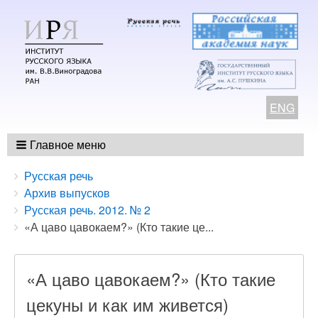
ENG
Главное меню
Breadcrumbs
You
Русская речь
are
Архив выпусков
here:
Русская речь. 2012. № 2
«А цаво цавокаем?» (Кто такие це...
«А цаво цавокаем?» (Кто такие
цекуны и как им живется)