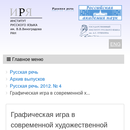
ENG
Главное меню
Breadcrumbs
You
Русская речь
are
Архив выпусков
here:
Русская речь. 2012. № 4
Графическая игра в современной х...
Графическая игра в
современной художественной