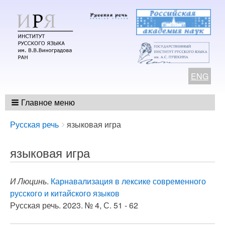
ENG
Главное меню
Breadcrumbs
You
Русская речь
языковая игра
are
here:
языковая игра
И Люцинь
.
Карнавализация в лексике современного
русского и китайского языков
Русская речь. 2023. № 4, С. 51 - 62