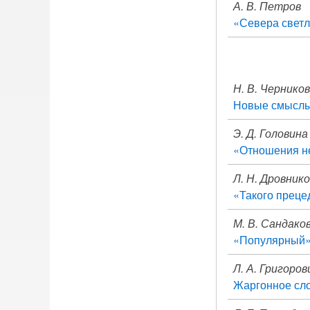
А. В. Петров
«Севера светл
Н. В. Чернико
Новые смысл
Э. Д. Головина
«Отношения не
Л. Н. Дровник
«Такого преце
М. В. Сандако
«Популярный»
Л. А. Григоров
Жаргонное сло