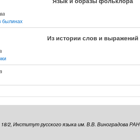
Язык и образы фольклора
ова
в былинах
Из истории слов и выражений
а
чки
а
, 18/2, Институт русского языка им. В.В. Виноградова РАН