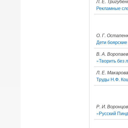
Л. Е. Тригубен
Рекламные сло
О. Г. Остапен
Дети боярские
В. А. Воропаев
«Творить без 
Л. Е. Макаров
Труды Н.Ф. Ко
Р. И. Воронцов
«Русский Пинд