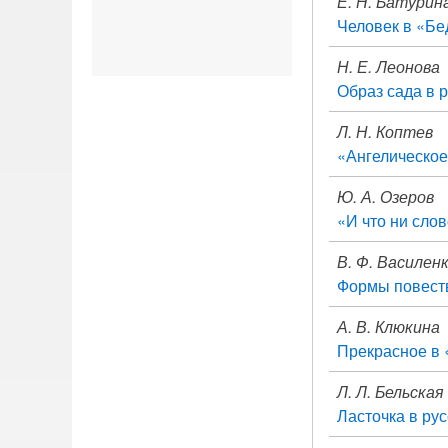
Е. Н. Батурин
Человек в «Бе
Н. Е. Леонова
Образ сада в р
Л. Н. Коптев
«Ангелическое
Ю. А. Озеров
«И что ни сло
В. Ф. Василенк
Формы повеств
А. В. Клюкина
Прекрасное в 
Л. Л. Бельская
Ласточка в рус