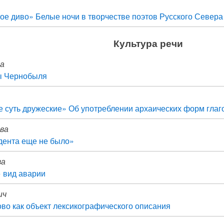
ое диво» Белые ночи в творчестве поэтов Русского Севера
Культура речи
ва
ы Чернобыля
 суть дружеские» Об употреблении архаических форм глаг
ова
дента еще не было»
ва
 вид аварии
ич
во как объект лексикографического описания