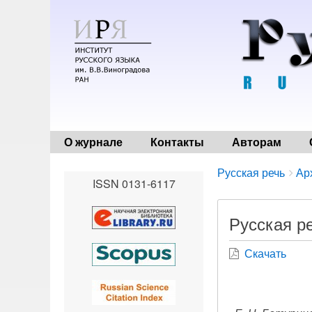
О журнале
Контакты
Авторам
Breadcrumbs
You
Русская речь
Ар
ISSN 0131-6117
are
here:
Русская ре
Скачать