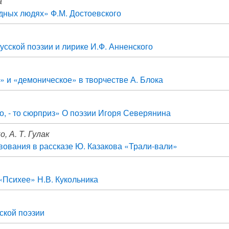
а
дных людях» Ф.М. Достоевского
усской поэзии и лирике И.Ф. Анненского
» и «демоническое» в творчестве А. Блока
во, - то сюрприз» О поэзии Игоря Северянина
о, А. Т. Гулак
ования в рассказе Ю. Казакова «Трали-вали»
«Психее» Н.В. Кукольника
ской поэзии