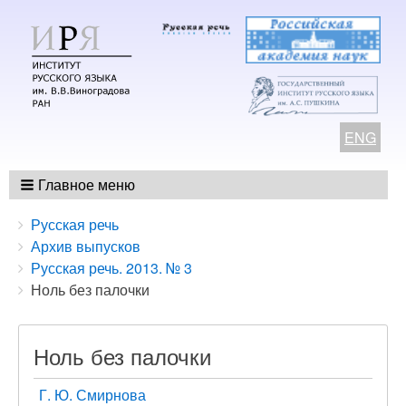
ENG
Главное меню
Breadcrumbs
You
Русская речь
are
Архив выпусков
here:
Русская речь. 2013. № 3
Ноль без палочки
Ноль без палочки
Г. Ю. Смирнова