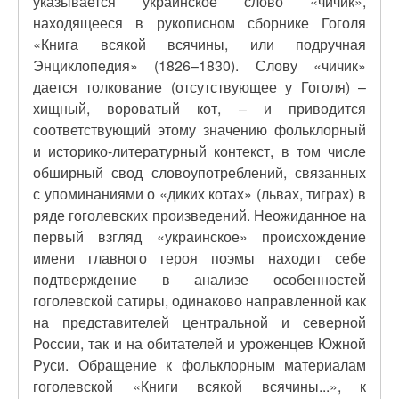
указывается украинское слово «чичик»,
находящееся в рукописном сборнике Гоголя
«Книга всякой всячины, или подручная
Энциклопедия» (1826–1830). Слову «чичик»
дается толкование (отсутствующее у Гоголя) –
хищный, вороватый кот, – и приводится
соответствующий этому значению фольклорный
и историко-литературный контекст, в том числе
обширный свод словоупотреблений, связанных
с
упоминаниями о «диких котах» (львах, тиграх) в
ряде гоголевских произведений. Неожиданное на
первый взгляд «украинское» происхождение
имени главного героя поэмы находит себе
подтверждение в анализе особенностей
гоголевской сатиры, одинаково направленной как
на представителей центральной и северной
России, так и на обитателей и уроженцев Южной
Руси. Обращение к фольклорным материалам
гоголевской «Книги всякой всячины...», к