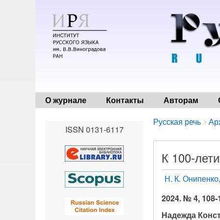
О журнале
Контакты
Авторам
Breadcrumbs
You
Русская речь
Ар
ISSN 0131-6117
are
here:
К 100-лет
Н. К. Онипенко
2024. № 4, 108-
Надежда Конст