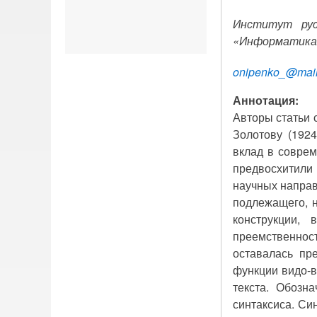
Институт рус
«Информатика 
onipenko
_@
mai
Аннотация:
Авторы статьи 
Золотову (192
вклад в соврем
предвосхитили
научных напра
подлежащего, н
конструкции, 
преемственнос
оставалась пр
функции видо-в
текста. Обозн
синтаксиса. Си