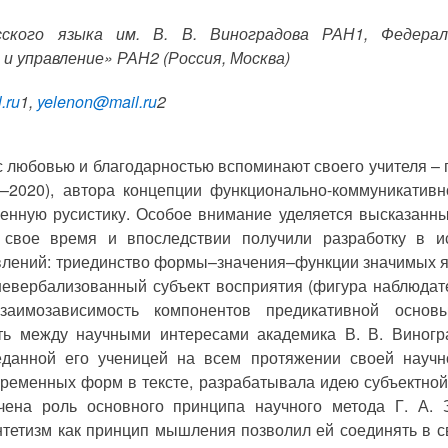
ского языка им. В. В. Виноградова РАН1, Федерал
и управление» РАН2 (Россия, Москва)
l
.
ru
1,
yelenon
@
mail
.
ru
2
с любовью и благодарностью вспоминают своего учителя –
4–2020), автора концепции функционально-коммуникативн
енную русистику. Особое внимание уделяется высказанны
 свое время и впоследствии получили разработку в и
влений: триединство формы–значения–функции значимых я
евербализованный субъект восприятия (фигура наблюдат
взаимозависимость компонентов предикативной основ
ть между научными интересами академика В. В. Виногра
еданной его ученицей на всем протяжении своей научн
ременных форм в тексте, разрабатывала идею субъектно
ачена роль основного принципа научного метода Г. А. 
нтетизм как принцип мышления позволил ей соединять в 