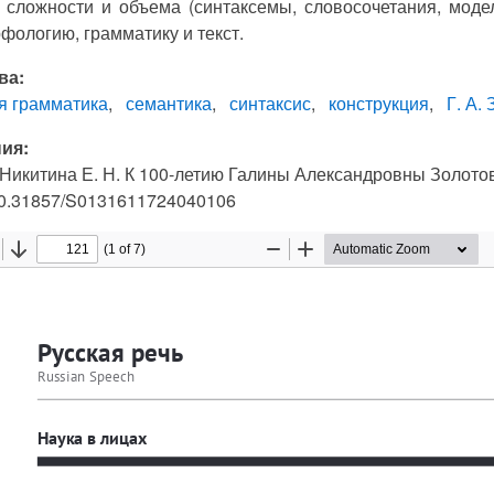
 сложности и объема (синтаксемы, словосочетания, модел
фологию, грамматику и текст.
ва:
я грамматика
семантика
синтаксис
конструкция
Г. А.
ия:
 Никитина Е. Н. К 100-летию Галины Александровны Золотовой
10.31857/S0131611724040106