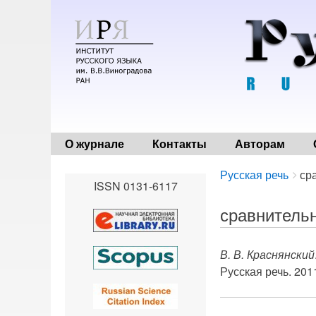
О журнале
Контакты
Авторам
Breadcrumbs
You
Русская речь
ср
ISSN 0131-6117
are
here:
сравнитель
В. В. Краснянский
Русская речь. 2011