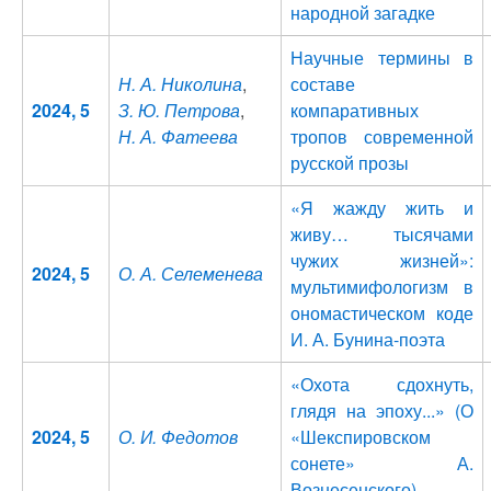
народной загадке
Научные термины в
Н. А. Николина
,
составе
2024, 5
З. Ю. Петрова
,
компаративных
Н. А. Фатеева
тропов современной
русской прозы
«Я жажду жить и
живу… тысячами
чужих жизней»:
2024, 5
О. А. Селеменева
мультимифологизм в
ономастическом коде
И. А. Бунина-поэта
«Охота сдохнуть,
глядя на эпоху...» (О
2024, 5
О. И. Федотов
«Шекспировском
сонете» А.
Вознесенского)