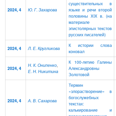
существительных в
2024, 4
Ю. Г. Захарова
языке и речи второй
половины XIX в. (на
материале
эпистолярных текстов
русских писателей)
К истории слова
2024, 4
Л. Е. Кругликова
коновал
К 100-летию Галины
Н. К. Онипенко
,
2024, 4
Александровны
Е. Н. Никитина
Золотовой
Термин
«злорастворение» в
богослужебных
2024, 4
А. В. Сахарова
текстах:
калькирование и