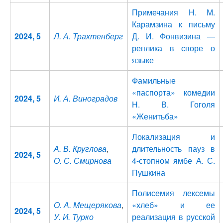
Примечания Н. М.
Карамзина к письму
2024, 5
Л. А. Трахтенберг
Д. И. Фонвизина —
реплика в споре о
языке
Фамильные
«паспорта» комедии
2024, 5
И. А. Виноградов
Н. В. Гоголя
«Женитьба»
Локализация и
А. В. Круглова
,
длительность пауз в
2024, 5
О. С. Смирнова
4-стопном ямбе А. С.
Пушкина
Полисемия лексемы
О. А. Мещерякова
,
«хлеб» и ее
2024, 5
У. И. Турко
реализация в русской