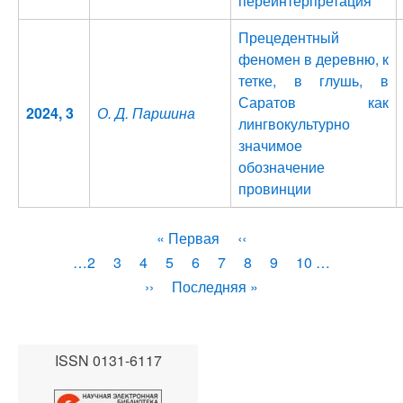
переинтерпретация
Прецедентный
феномен в деревню, к
тетке, в глушь, в
Саратов как
2024, 3
О. Д. Паршина
лингвокультурно
значимое
обозначение
провинции
Нумерация
Первая
« Первая
←
‹‹
страница
Page
…
2
Page
3
Page
4
Page
5
Текущая
6
Page
7
Page
8
Page
9
Page
10
…
страниц
страница
Следующая
››
Последняя
Последняя »
страница
страница
ISSN 0131-6117